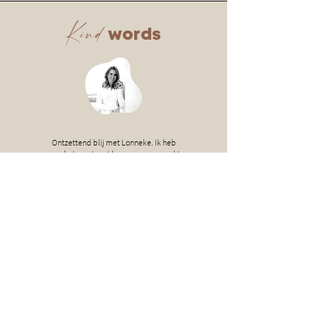
Kind
words
Ontzettend blij met Lonneke. Ik heb
voor het eerst met haar samengewerkt
en het is heel goed bevallen. Ze heeft
foto en video beelden van mij gemaakt
en ik merkte al meteen: Lonneke weet
wat ze doet. Ik voelde me direct op mijn
gemak bij haar, ze heeft oog voor detail
en een groot creatief vermogen.
De beelden zijn echt waanzinnig
geworden. Ik ben er echt super blij mee
en ik weet zeker dat dit mijn bedrijf
naar een hoger niveau gaat tillen.
Jacqueline van der Horst -