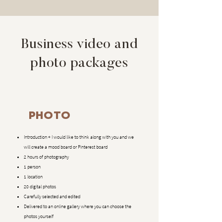
Business video and
photo packages
PHOTO
Introduction + I would like to think along with you and we
will create a mood board or Pinterest board
2 hours of photography
1 person
1 location
20 digital photos
Carefully selected and edited
Delivered to an online gallery where you can choose the
photos yourself