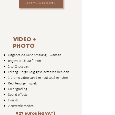
LET'S WORK TOGETHER
VIDEO +
PHOTO
​Uitgebreide Kennismaking + wensen
ongeveer 16 uur filmen
1 tot 2 locaties
Editing: Zorgvuldig geselecteerde beelden
1 promo video van 1 minuut tot 2 minuten
Rechtenvrije muziek
Color grading
Sound effects
Huisstijl
2 correctie rondes
927 euros (ex VAT)