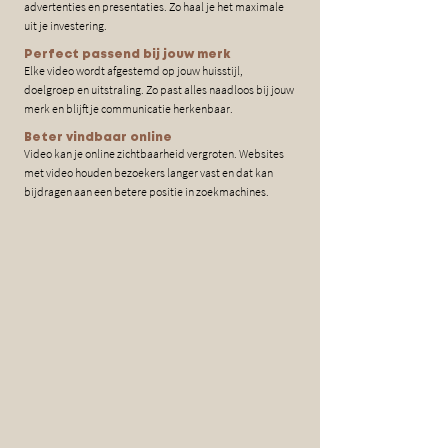
advertenties en presentaties. Zo haal je het maximale
uit je investering.
Perfect passend bij jouw merk
Elke video wordt afgestemd op jouw huisstijl,
doelgroep en uitstraling. Zo past alles naadloos bij jouw
merk en blijft je communicatie herkenbaar.
Beter vindbaar online
Video kan je online zichtbaarheid vergroten. Websites
met video houden bezoekers langer vast en dat kan
bijdragen aan een betere positie in zoekmachines.