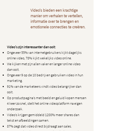
Video's bieden een krachtige
manier om verhalen te vertellen,
informatie over te brengen en
emotionele connecties te creëren.
Video's zijn interessanter dan ooit:
Ongeveer 55% van internetgebruikers kijkt dagelijks
online video, 78% kijkt wekelijks video online.
We kijken met zijn allen vaker en langer online video
dan ooit.
Ongeveer 9 op de 10 bedrijven gebruiken video in hun
marketing.
91% van de marketeers vindt video belangrijker dan
ooit.
Op productpagina’s met beeld en geluid kopen mensen
4 keer zo snel, stelt het online videoplatform na eigen
onderzoek.
Video’s krijgen gemiddeld 1200% meer shares dan
tekst en afbeeldingen samen.
87% zegt dat video direct bijdraagt aan sales.