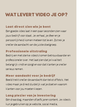
WAT LEVERT VIDEO JE OP?
Laat direct zien wie je bent
Een goede video laat in een paar seconden zien waar
jouw bedrijf voor staat. Je verhaal, je sfeer en je
persoonlijkheid komen meteen tot leven. Zo trek je
sneller de aandacht van de juiste doelgroep.
Professionele uitstraling
Bedrijven met sterke video’s komen betrouwbaarder en
professioneler over. Het laat zien dat je kwaliteit
belangrijk vindt en zorgt ervoor dat klanten je sneller
serieus nemen.
Meer aandacht voor je bedrijf
Beeld trekt sneller de aandacht dan tekst of foto’s. Met
video maak je direct duidelijk wat je doet en waarom
klanten voor jou moeten kiezen.
Lang plezier van je investering
Eén draaidag, maanden of zelfs jaren content. Je video’s
kun je gebruiken op je website, social media,