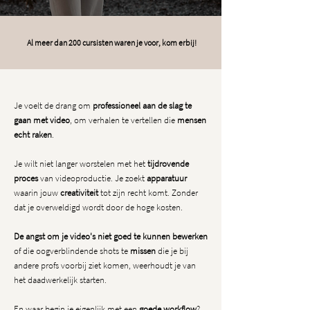
Al meer dan 200 cursisten waren je voor, kom erbij!
Je voelt de drang om
professioneel aan de slag te
gaan met video
, om verhalen te vertellen die
mensen
echt raken
.
Je wilt niet langer worstelen met het
tijdrovende
proces
van videoproductie. Je zoekt
apparatuur
waarin jouw
creativiteit
tot zijn recht komt. Zonder
dat je overweldigd wordt door de hoge kosten.
De angst om je video's niet goed te kunnen bewerken
of die oogverblindende shots te
missen
die je bij
andere profs voorbij ziet komen, weerhoudt je van
het daadwerkelijk starten.
En waar begin je eigenlijk met een
goede workflow
?