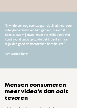
"Ik wilde ook nog even zeggen dat ik al meerdere
videografie cursussen heb gedaan, maar dat
deze cursus mij zoveel meer overzicht biedt. Het
komt vooral omdat je zo duidelijk bent en naar
mijn idee goed de hoofdzaken hebt belicht."
Pam van Beekhoven
Mensen consumeren
meer video's dan ooit
tevoren