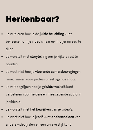
Herkenbaar?
Je wilt leren hoe je de
juiste belichting
kunt
beheersen
om je video's naar een hoger niveau te
tillen.
Je worstelt met
storytelling
om je kijkers vast te
houden.
Je weet niet hoe je
vloeiende camerabewegingen
moet
maken voor professioneel ogende shots.
Je wilt begrijpen hoe je
geluidskwaliteit
kunt
verbeteren
voor heldere en meeslepende audio in
je video's.
Je worstelt met he
t bewerken
van je video's.
Je weet niet hoe je jezelf kunt
onderscheiden
van
andere videografen en een unieke stijl kunt